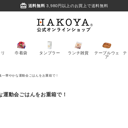
card_giftcard
送料無料
3,980円以上のお買上で送料無料
ラリ
巾着袋
タンブラー
ランチ雑貨
テーブルウェ
テ
ア
集―華やかな運動会ごはんをお重箱で！
な運動会ごはんをお重箱で！