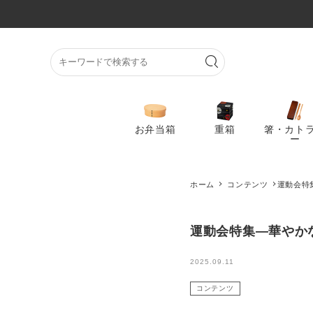
お弁当箱
重箱
箸・カト
ー
お弁当箱
ホーム
コンテンツ
運動会特
重箱
運動会特集―華やか
箸・カトラリー
2025.09.11
コンテンツ
巾着袋・バッグ