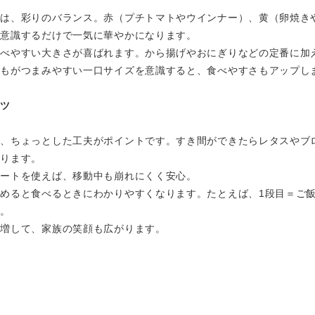
ツは、彩りのバランス。赤（プチトマトやウインナー）、黄（卵焼き
を意識するだけで一気に華やかになります。
食べやすい大きさが喜ばれます。から揚げやおにぎりなどの定番に加
どもがつまみやすい一口サイズを意識すると、食べやすさもアップし
コツ
は、ちょっとした工夫がポイントです。すき間ができたらレタスやブ
なります。
シートを使えば、移動中も崩れにくく安心。
めると食べるときにわかりやすくなります。たとえば、1段目＝ご飯
ト。
が増して、家族の笑顔も広がります。